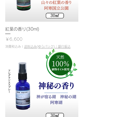
紅葉の香り(30ml)
価格
￥6,600
消費税込み
|
送料込み(ゆうパック)｜銀行振込