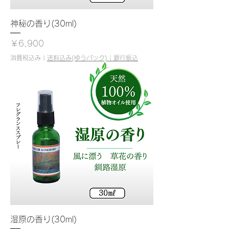
神秘の香り(30ml)
価格
￥6,900
消費税込み
|
送料込み(ゆうパック)｜銀行振込
湿原の香り(30ml)