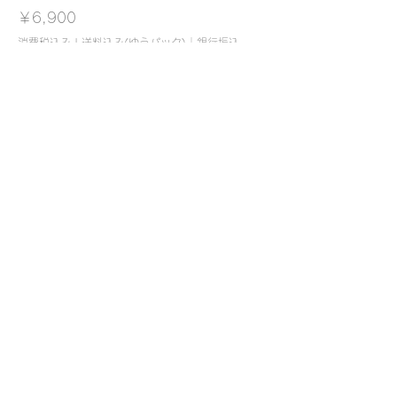
価格
￥6,900
消費税込み
|
送料込み(ゆうパック)｜銀行振込
夕日の香り(30ml)
価格
￥7,200
消費税込み
|
送料込み(ゆうパック)｜銀行振込