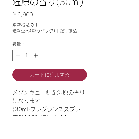
湿原の香り(30ml)
価
￥6,900
格
消費税込み
|
送料込み(ゆうパック)｜銀行振込
数量
*
カートに追加する
メゾンキュー釧路湿原の香り
になります
(30ml)フレグランススプレー
天然100%植物オイル
シダーウッドアトラス・ジュ
ニパーベリーなど