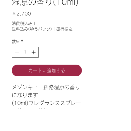
湿原の香り(10ml)
価
￥2,700
格
消費税込み
|
送料込み(ゆうパック)｜銀行振込
数量
*
カートに追加する
メゾンキュー釧路湿原の香り
になります
(10ml)フレグランススプレー
天然100%植物オイル
シダーウッドアトラス・ジュ
ニパーベリーなど