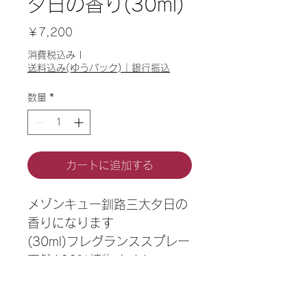
夕日の香り(30ml)
価
￥7,200
格
消費税込み
|
送料込み(ゆうパック)｜銀行振込
数量
*
カートに追加する
メゾンキュー釧路三大夕日の
香りになります
(30ml)フレグランススプレー
天然100%植物オイル
ローズオットー　ベツガモッ
ト他